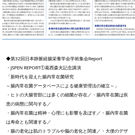
◆第32回日本静脈経腸栄養学会学術集会Report
・JSPEN REPORT①葛西森夫記念講演
「新時代を迎えた腸内常在菌研究
～腸内常在菌データベースによる健康管理法の確立～」
・ヒトの大腸管部には多くの細菌が存在／・腸内常在菌は疾
患の病態に関与する／
・腸内常在菌は精神・心理にも影響を及ぼす／・腸内常在菌
は寿命とも関連する／
・腸の老化は肌のトラブルや脳の老化と関連／・大便のデザ