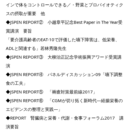
インで体をコントロールできる／・野菜とプロバイオティク
スの摂取が重要 他
◆JSPEN REPORT② 小越章平記念Best Paper in The Year受
賞講演 要旨
「要介護高齢者のEAT-10で評価した嚥下障害は、低栄養、
ADLと関連する」若林秀隆先生
◆JSPEN REPORT③ 大柳治正記念学術振興アワード受賞講
演
◆JSPEN REPORT④ パネルディスカッション09「嚥下調整
食の工夫」
◆JSPEN REPORT⑤ 「褥瘡対策最前線2017」
◆JSPEN REPORT⑥ 「CGMが切り拓く新時代―経腸栄養の
エビデンスの整理と実践―」
◆REPORT 腎臓病と栄養・代謝・食事フォーラム2017 講
演要旨