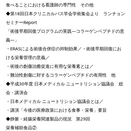
食べることにおける看護師の専門性 その他
◆第18回日本クリニカルパス学会学術集会より ランチョン
セミナーReport
「術後早期回復プログラムの実践―コラーゲンペプチドの意
義―」
・ERASによる術後合併症の抑制効果／・術後早期回復にお
ける栄養管理の意義／
・術後の創傷治癒促進に有用な栄養素とは／
・難治性創傷に対するコラーゲンペプチドの有用性 他
◆平成30年度 日本メディカル ニュートリション協議会 総
会・講演会
・日本メディカル ニュートリション協議会とは／
・講演「今後の医療政策における食事・栄養」要旨
◆静脈・経腸栄養関連製品の現況 第29回
栄養補助食品②