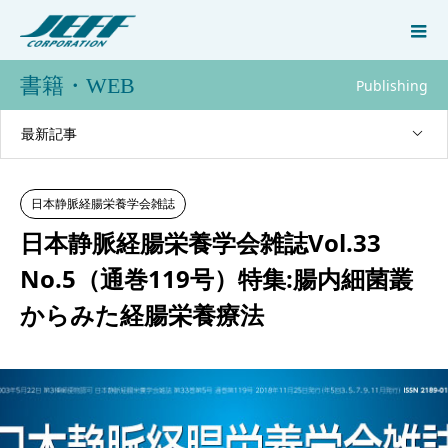
書籍・WEB
Publishing
最新記事
日本静脈経腸栄養学会雑誌
日本静脈経腸栄養学会雑誌Vol.33
No.5（通巻119号）特集:腸内細菌叢
からみた経腸栄養療法