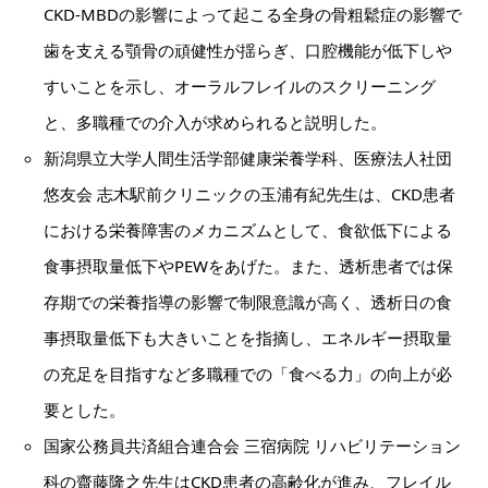
CKD-MBDの影響によって起こる全身の骨粗鬆症の影響で
歯を支える顎骨の頑健性が揺らぎ、口腔機能が低下しや
すいことを示し、オーラルフレイルのスクリーニング
と、多職種での介入が求められると説明した。
新潟県立大学人間生活学部健康栄養学科、医療法人社団
悠友会 志木駅前クリニックの玉浦有紀先生は、CKD患者
における栄養障害のメカニズムとして、食欲低下による
食事摂取量低下やPEWをあげた。また、透析患者では保
存期での栄養指導の影響で制限意識が高く、透析日の食
事摂取量低下も大きいことを指摘し、エネルギー摂取量
の充足を目指すなど多職種での「食べる力」の向上が必
要とした。
国家公務員共済組合連合会 三宿病院 リハビリテーション
科の齋藤隆之先生はCKD患者の高齢化が進み、フレイル