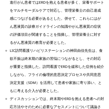
進行がん患者ではERDを抱える患者が多く、栄養サポート
をマルチモーダルケアで対応し、管理栄養士の自己達成
感につなげる必要があるとした。併せて、これらにはが
ん悪液質の診療ガイドラインの知識やがん悪液質の症状
の評価項目が関連することを指摘し、管理栄養士に対す
るがん悪液質の教育が必要とした。
LIC訪問看護リハビリステーションの神田由佳先生は、食
欲不振は終末期の家族の苦悩につながるとし、その対応
が重要と指摘した。訪問看護でERDを緩和した症例を紹介
しながら、フライの倫理的意思決定プロセスや共同意思
決定支援（SDM）を活用して患者や家族に寄り添い、と
もに考える介入が必要とした。
ディスカッションでは、終末期やERDを抱える患者への対
応方法やそのために必要なアセスメントについて議論さ