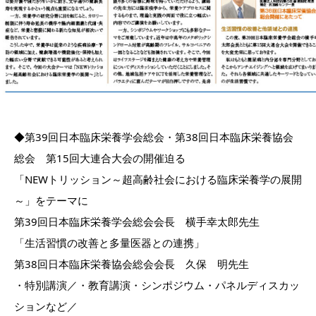
◆第39回日本臨床栄養学会総会・第38回日本臨床栄養協会
総会 第15回大連合大会の開催迫る
「NEWトリッション～超高齢社会における臨床栄養学の展開
～」をテーマに
第39回日本臨床栄養学会総会会長 横手幸太郎先生
「生活習慣の改善と多量医器との連携」
第38回日本臨床栄養協会総会会長 久保 明先生
・特別講演／・教育講演・シンポジウム・パネルディスカッ
ションなど／