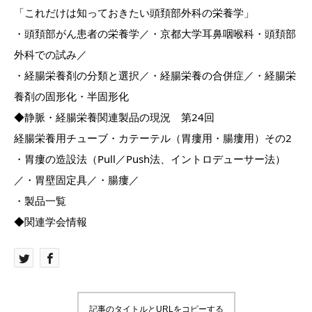
「これだけは知っておきたい頭頚部外科の栄養学」
・頭頚部がん患者の栄養学／・京都大学耳鼻咽喉科・頭頚部
外科での試み／
・経腸栄養剤の分類と選択／・経腸栄養の合併症／・経腸栄
養剤の固形化・半固形化
◆静脈・経腸栄養関連製品の現況 第24回
経腸栄養用チューブ・カテーテル（胃瘻用・腸瘻用）その2
・胃瘻の造設法（Pull／Push法、イントロデューサー法）
／・胃壁固定具／・腸瘻／
・製品一覧
◆関連学会情報
記事のタイトルとURLをコピーする